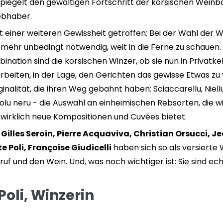
spiegelt den gewaltigen Fortschritt der korsischen Weinb
iebhaber.
 einer weiteren Gewissheit getroffen: Bei der Wahl der W
cht mehr unbedingt notwendig, weit in die Ferne zu schaue
ation sind die korsischen Winzer, ob sie nun in Privatkel
eiten, in der Lage, den Gerichten das gewisse Etwas zu v
inalität, die ihren Weg gebahnt haben: Sciaccarellu, Niel
hjolu neru - die Auswahl an einheimischen Rebsorten, di
 sie wirklich neue Kompositionen und Cuvées bietet.
e, Gilles Seroin, Pierre Acquaviva, Christian Orsucci, 
e Poli, Françoise Giudicelli
haben sich so als versierte
 Beruf und den Wein. Und, was noch wichtiger ist: Sie sind 
Poli, Winzerin