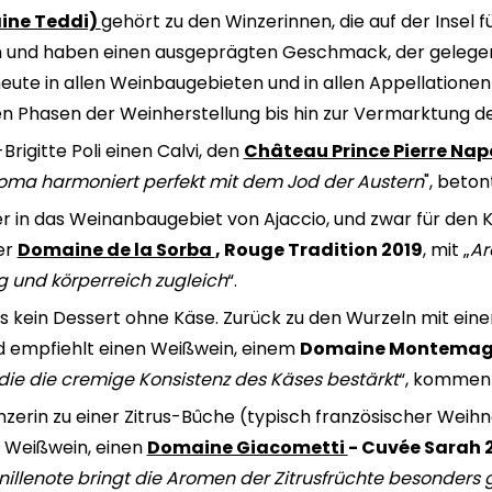
aine Teddi)
gehört zu den Winzerinnen, die auf der Insel 
en und haben einen ausgeprägten Geschmack, der gelegen
 heute in allen Weinbaugebieten und in allen Appellationen 
en Phasen der Weinherstellung bis hin zur Vermarktung d
rigitte Poli einen Calvi, den
Château Prince Pierre Na
roma harmoniert perfekt mit dem Jod der Austern
", beton
r in das Weinanbaugebiet von Ajaccio, und zwar für den Kl
der
Domaine de la Sorba
, Rouge Tradition 2019
, mit „
Ar
 und körperreich zugleich
“.
t es kein Dessert ohne Käse. Zurück zu den Wurzeln mit ei
nd empfiehlt einen Weißwein, einem
Domaine Montemagni
s, die die cremige Konsistenz des Käses bestärkt
“, komment
inzerin zu einer Zitrus-Bûche (typisch französischer Wei
Weißwein, einen
Domaine Giacometti
- Cuvée Sarah 2
nillenote bringt die Aromen der Zitrusfrüchte besonders 