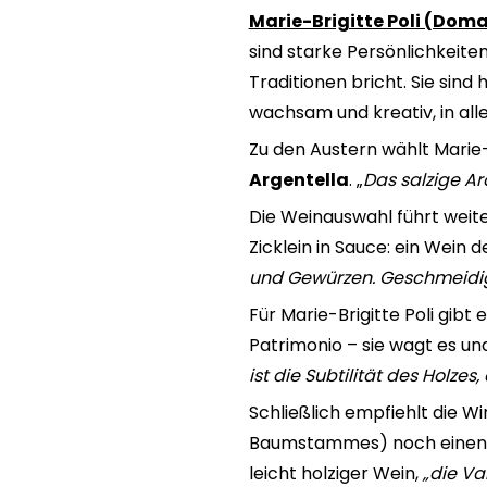
Marie-Brigitte Poli (Dom
sind starke Persönlichkeit
Traditionen bricht. Sie sind
wachsam und kreativ, in all
Zu den Austern wählt Marie-B
Argentella
. „
Das salzige A
Die Weinauswahl führt weite
Zicklein in Sauce: ein Wein 
und Gewürzen. Geschmeidig
Für Marie-Brigitte Poli gib
Patrimonio – sie wagt es u
ist die Subtilität des Holze
Schließlich empfiehlt die W
Baumstammes) noch einen 
leicht holziger Wein,
„die Va