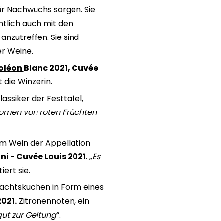
für Nachwuchs sorgen. Sie
tlich auch mit den
anzutreffen. Sie sind
er Weine.
poléon
Blanc 2021, Cuvée
t die Winzerin.
assiker der Festtafel,
omen von roten Früchten
nem Wein der Appellation
 - Cuvée Louis 2021
. „
Es
iert sie.
hnachtskuchen in Form eines
021.
Zitronennoten, ein
gut zur Geltung
“.