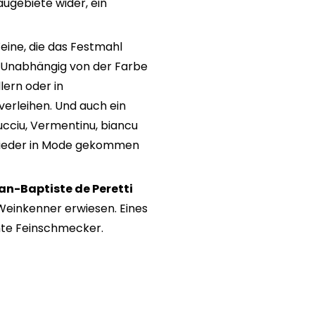
augebiete wider, ein
eine, die das Festmahl
n. Unabhängig von der Farbe
lern oder in
erleihen. Und auch ein
lucciu, Vermentinu, biancu
e wieder in Mode gekommen
Jean-Baptiste de Peretti
 Weinkenner erwiesen. Eines
echte Feinschmecker.