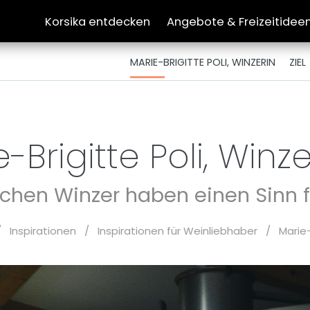
Korsika entdecken
Angebote & Freizeitidee
MARIE-BRIGITTE POLI, WINZERIN
ZIEL
-Brigitte Poli, Winz
schen Winzer haben einen Sinn f
/
Inspirationen
/
Inspirationen für Weinliebhaber
/
Marie-