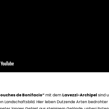
Bouches de Bonifacio“
mit dem
Lavezzi-Archipel
sind u
n Landschaftsbild. Hier leben Dutzende Arten bedrohter 
lometer langes Gebiet aus steinigem Gelände, unberührte