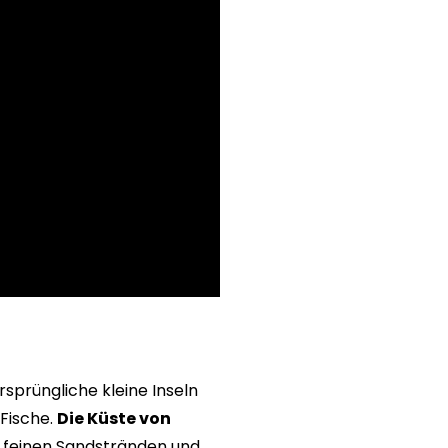
rsprüngliche kleine Inseln
Fische.
Die Küste von
n feinen Sandstränden und