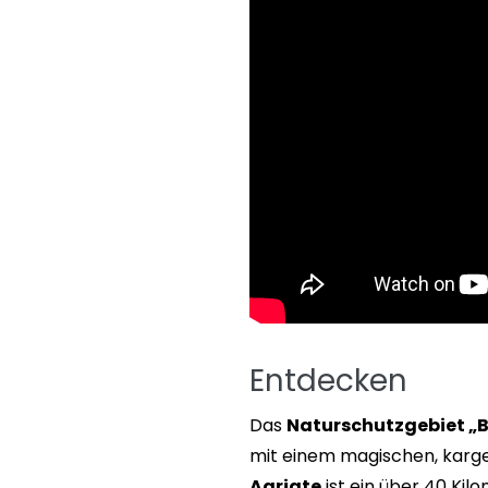
Entdecken
Das
Naturschutzgebiet „
mit einem magischen, karge
Agriate
ist ein über 40 Ki