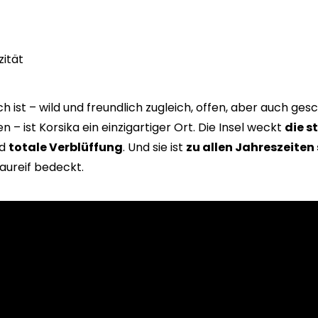
ität
ch ist – wild und freundlich zugleich, offen, aber auch gesch
– ist Korsika ein einzigartiger Ort. Die Insel weckt
die s
nd
totale Verblüffung
. Und sie ist
zu allen Jahreszeiten
aureif bedeckt.