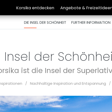
Korsika entdecken
Angebote & Freizeitidee
DIE INSEL DER SCHÖNHEIT
FURTHER INFORMATION
 Insel der Schönhe
orsika ist die Insel der Superlativ
Inspirationen
/
Nachhaltige Inspiration und Entspannung
/