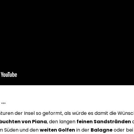
 …
turen der Insel so geformt, als würde es damit die Wünsch
sbuchten von Piana
, den langen
feinen Sandstränden
a
m Süden und den
weiten Golfen
in der
Balagne
oder be