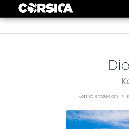
Die
K
Korsika entdecken
/