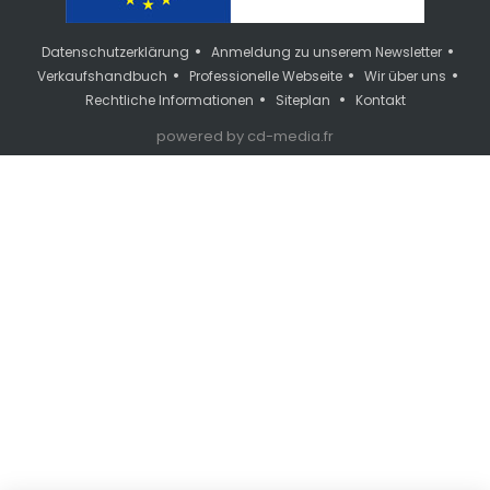
•
•
Datenschutzerklärung
Anmeldung zu unserem Newsletter
•
•
•
Verkaufshandbuch
Professionelle Webseite
Wir über uns
•
•
Rechtliche Informationen
Siteplan
Kontakt
powered by cd-media.fr