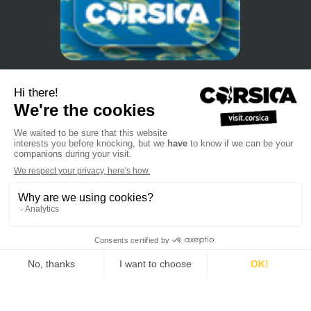
•
•
Datenschutzerklärung
Anmeldung zu unserem Newsletter
•
•
•
Verkaufshandbuch
Professionelle Webseite
Wir über uns
•
•