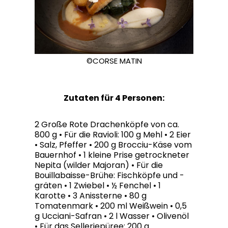
©CORSE MATIN
Zutaten für 4 Personen:
2 Große Rote Drachenköpfe von ca.
800 g • Für die Ravioli: 100 g Mehl • 2 Eier
• Salz, Pfeffer • 200 g Brocciu-Käse vom
Bauernhof • 1 kleine Prise getrockneter
Nepita (wilder Majoran) • Für die
Bouillabaisse-Brühe: Fischköpfe und -
gräten • 1 Zwiebel • ½ Fenchel • 1
Karotte • 3 Anissterne • 80 g
Tomatenmark • 200 ml Weißwein • 0,5
g Ucciani-Safran • 2 l Wasser • Olivenöl
• Für das Selleriepüree: 200 g