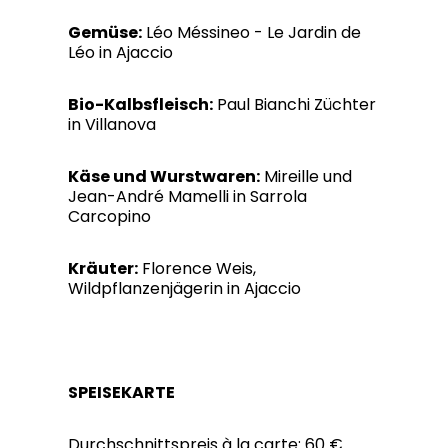
Gemüse:
Léo Méssineo - Le Jardin de
Léo in Ajaccio
Bio-Kalbsfleisch:
Paul Bianchi Züchter
in Villanova
Käse und Wurstwaren:
Mireille und
Jean-André Mamelli in Sarrola
Carcopino
Kräuter:
Florence Weis,
Wildpflanzenjägerin in Ajaccio
SPEISEKARTE
Durchschnittspreis à la carte: 60 €