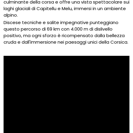
culminante della corsa e offre una vista spettacolare sui
laghi glaciali di Capitellu e Melu, immersi in un ambiente
alpino.
Discese tecniche e salite impegnative punteggiano
questo percorso di 69 km con 4.000 m di dislivello
positivo, ma ogni sforzo è ricompensato dalla bellezza
cruda e dall'immersione nei paesaggi unici della Corsica.