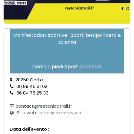
Manifestazioni sportive : Sport, tempo libero e
scienza
Corsa a piedi, Sport pedonale
20250 Corte
06 89 45 31 62
06 84 76 25 33
contact@restonicatrail.fr
Sito web :
restonica.utmb.world
Data dell'evento :