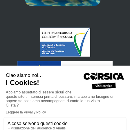
•
Politica di protezione dei dati personali
Iscriviti alla nostra
•
•
•
Newsletter
Manuale di vendita
Site Professionnel
L’Agenzia
•
•
•
del Turismo della Corsica
Aspetti legali
Mappa del sito
Contattaci
powered by cd-media.fr