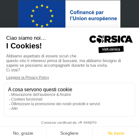
•
Politica di protezione dei dati personali
Iscriviti alla nostra
•
•
•
Newsletter
Manuale di vendita
Site Professionnel
L’Agenzia
•
•
•
del Turismo della Corsica
Aspetti legali
Mappa del sito
Contattaci
powered by cd-media.fr