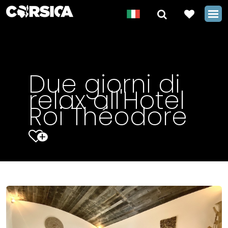
Due giorni di
relax all'Hotel
Roi Théodore
+