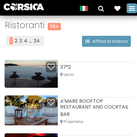
Ristoranti
994
1
2
3
4
...
34
Affina la ricerca
37°2
Lecci
A'MARE ROOFTOP
RESTAURANT AND COCKTAIL
BAR
Propriano