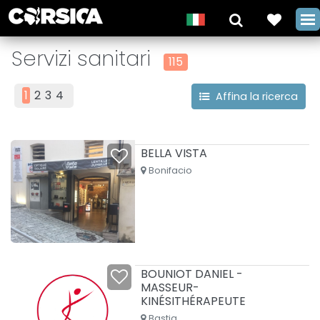
Servizi sanitari
115
1
2
3
4
Affina la ricerca
BELLA VISTA
Bonifacio
BOUNIOT DANIEL -
MASSEUR-
KINÉSITHÉRAPEUTE
Bastia