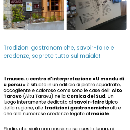
Tradizioni gastronomiche, savoir-faire e
credenze, saprete tutto sul maiale!
Il
museo
, o
centro d’interpretazione
« U mondu di
u porcu »
è situato in un edificio di pietre squadrate,
accogliente e caloroso come sono le case dell’
Alto
Taravo
(Altu Taravu) nella
Corsica del Sud
. Un
luogo interamente dedicato al
savoir-faire
tipico
della regione, alle
tradizioni
gastronomiche
oltre
che alle numerose credenze legate al
maiale
.
Elodie, che vigila con passione su questo luogo, ci