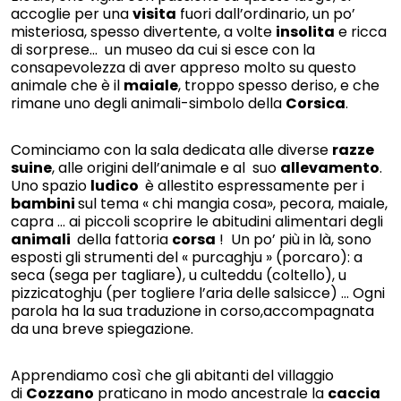
accoglie per una
visita
fuori dall’ordinario, un po’
misteriosa, spesso divertente, a volte
insolita
e ricca
di sorprese... un museo da cui si esce con la
consapevolezza di aver appreso molto su questo
animale che è il
maiale
, troppo spesso deriso, e che
rimane uno degli animali-simbolo della
Corsica
.
Cominciamo con la sala dedicata alle diverse
razze
suine
, alle origini dell’animale e al suo
allevamento
.
Uno spazio
ludico
è allestito espressamente per i
bambini
sul tema « chi mangia cosa», pecora, maiale,
capra … ai piccoli scoprire le abitudini alimentari degli
animali
della fattoria
corsa
! Un po’ più in là, sono
esposti gli strumenti del « purcaghju » (porcaro): a
seca (sega per tagliare), u culteddu (coltello), u
pizzicatoghju (per togliere l’aria delle salsicce) … Ogni
parola ha la sua traduzione in corso,accompagnata
da una breve spiegazione.
Apprendiamo così che gli abitanti del villaggio
di
Cozzano
praticano in modo ancestrale la
caccia