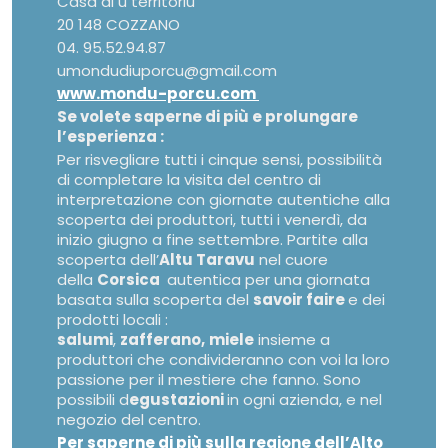
Casa di u territoriu
20 148 COZZANO
04. 95.52.94.87
umondudiuporcu@gmail.com
www.mondu-porcu.com
Se volete saperne di più e prolungare
l’esperienza :
Per risvegliare tutti i cinque sensi, possibilità
di completare la visita del centro di
interpretazione con giornate autentiche alla
scoperta dei produttori, tutti i venerdì, da
inizio giugno a fine settembre. Partite alla
scoperta dell’
Altu Taravu
nel cuore
della
Corsica
autentica per una giornata
basata sulla scoperta del
savoir faire
e dei
prodotti locali :
salumi
,
zafferano,
miele
insieme a
produttori che condivideranno con voi la loro
passione per il mestiere che fanno. Sono
possibili d
egustazioni
in ogni azienda, e nel
negozio del centro.
Per saperne di più sulla regione dell’Alto