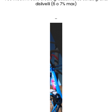
dislivelli (6 o 7% max)