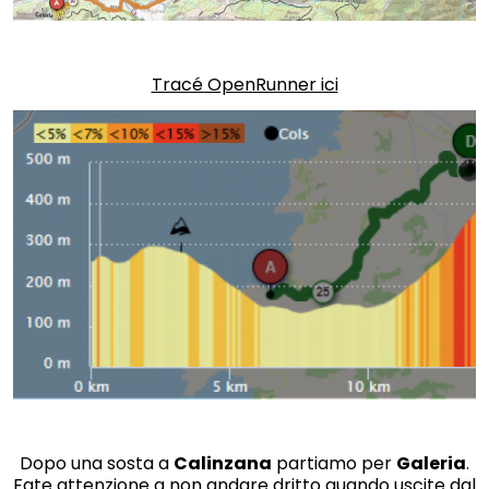
Tracé OpenRunner ici
Dopo una sosta a
Calinzana
partiamo per
Galeria
.
Fate attenzione a non andare dritto quando uscite dal