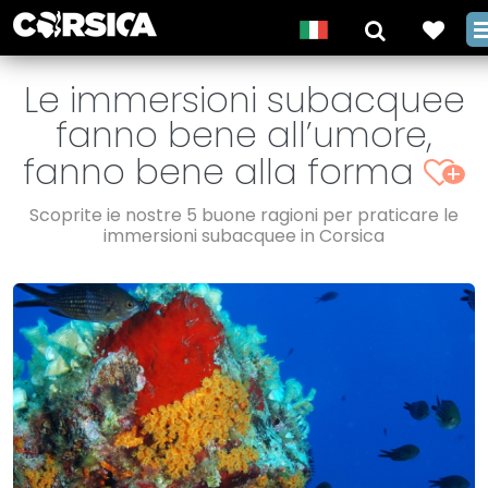
Le immersioni subacquee
fanno bene all’umore,
fanno bene alla forma
+
Scoprite ie nostre 5 buone ragioni per praticare le
immersioni subacquee in Corsica