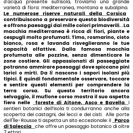
d'acqua presente sull'isola, troviamo una grande
varietà di flora: mediterranea, montana e subalpina.
Le numerose riserve naturali della Corsica
contribuiscono a preservare questa biodiversità
e offrono paesaggi dai mille colori primaverili. . La
macchia mediterranea è ricca di fiori, piante e
cespugli molto profumati. Timo, rosmarino, cisto
bianco, rosa e lavanda risveglieranno le tue
capacità olfattive. Dalla famosa macchia
profumata alle pozzine, senza dimenticare le
zone costiere. Gli appassionati di passeggiate
potranno ammirare paesaggi dove spiccano pini
larici o mirti. Da lì nascono i sapori isolani più
tipici. È quindi fondamentale osservare, toccare
e sentire questi elementi per comprendere la
terra corsa. Su questo territorio ancora
selvaggio, il muflone ​​corso mostra il suo aspetto
fiero nelle
foreste di Aitone, Asco e Bavella
.
I
sentieri botanici dell’isola ti condurranno anche alla
scoperta dei castagni, dei lecci e dei cisti. Alle porte
dell'Île-Rousse ti aspetta un sito eccezionale: il
Parco
di Saleccia
che offre un paesaggio botanico di oltre
7 ettari.