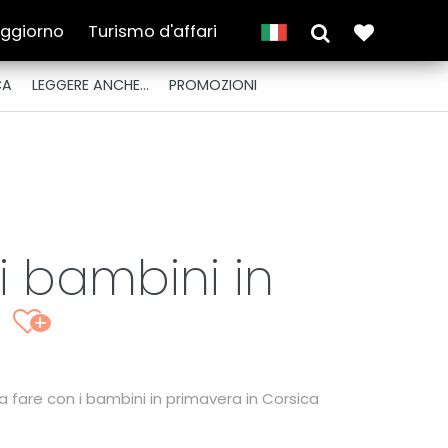
oggiorno
Turismo d'affari
CA
LEGGERE ANCHE...
PROMOZIONI
 i bambini in
a
+
 da fare con i bambini in primavera in Corsica