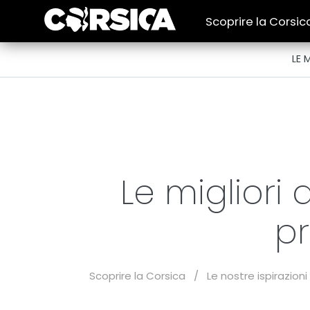
Scoprire la Corsic
LE 
Le migliori 
pr
Scoprire la Corsica
/
Le nostre ispirazioni