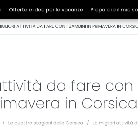
a
Offerte e idee per le vacanze
Preparare il mio s
MIGLIORI ATTIVITÀ DA FARE CON I BAMBINI IN PRIMAVERA IN CORSI
attività da fare con
imavera in Corsic
/
Le quattro stagioni della Corsica
/
Le migliori attività