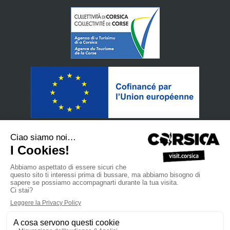
•
Politica di protezione dei dati personali
Iscriviti alla nostra
•
•
•
Newsletter
Manuale di vendita
Site Professionnel
L’Agenzia
•
•
•
del Turismo della Corsica
Aspetti legali
Mappa del sito
Contattaci
powered by cd-media.fr