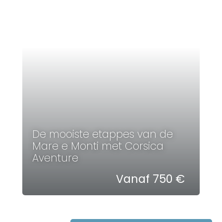
De mooiste etappes van de
Mare e Monti met Corsica
Aventure
Vanaf 750 €