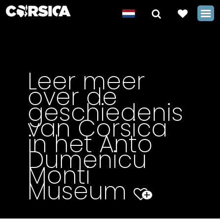
Leer meer
over de
geschiedenis
van Corsica
in het Anto
Dumenicu
Monti
Museum
+