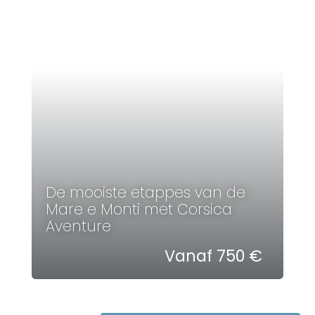
De mooiste etappes van de
Mare e Monti met Corsica
Aventure
Vanaf 750 €