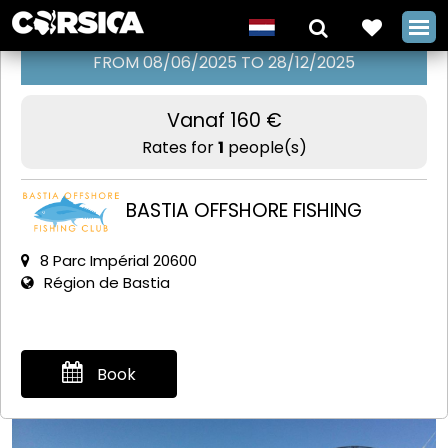
FROM 08/06/2025 TO 28/12/2025
Vanaf 160 €
Zeevissen
Rates for
1
people(s)
met Bastia
Offshore
BASTIA OFFSHORE FISHING
Fishing Club
8 Parc Impérial 20600
Région de Bastia
+
Book