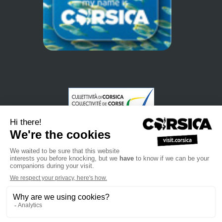
•
•
•
Privacybeleid
Subscribe to our newsletter
Sales manual
•
•
Professional website
Het toeristenbureau van Corsica