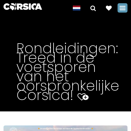
Rondleidingen:
Treed in de
voetsporen
van het
oorspronkelijke
Corsica!
+