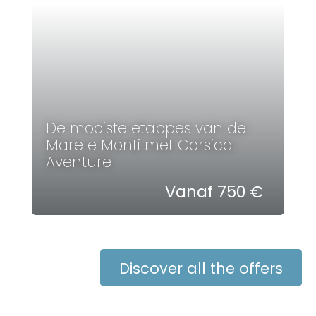
De mooiste etappes van de
Mare e Monti met Corsica
Aventure
Vanaf 750 €
Discover all the offers