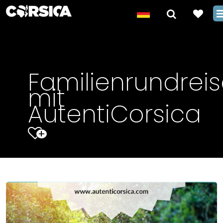
Familienrundrei
mit
AutentiCorsica
+