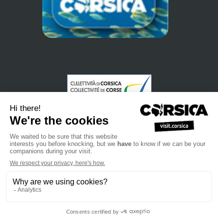
•
•
Datenschutzerklärung
Anmeldung zu unserem Newsletter
•
•
•
Verkaufshandbuch
Professionelle Webseite
Wir über uns
•
•
Rechtliche Informationen
Siteplan
Kontakt