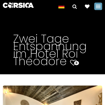
Zwei Tage
Entspannung
im Hotel Roi
Théodore
+