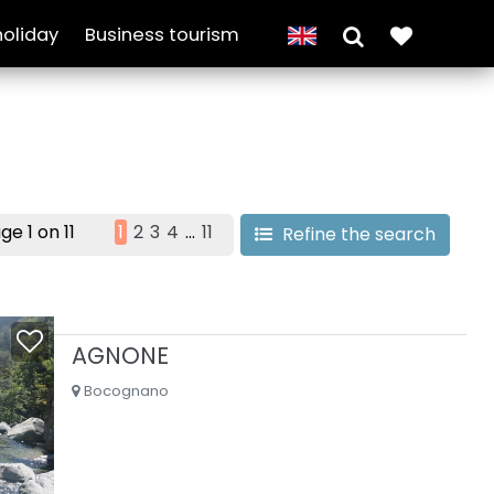
holiday
Business tourism
ge 1 on 11
1
2
3
4
...
11
Refine the search
AGNONE
Bocognano