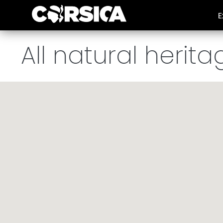
E
Explore Corsica
/
A land waiting to be discovered
/
All natural
All natural herita