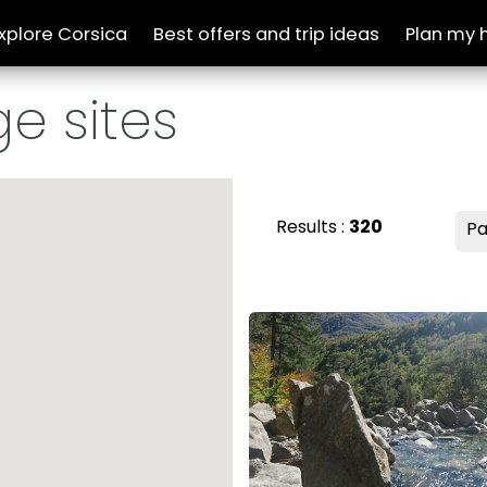
xplore Corsica
Best offers and trip ideas
Plan my 
 heritage sites
ge sites
Results :
320
Pa