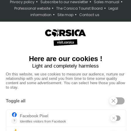
•
•
•
Privacy policy
Subscribe to our newsletter
Sales manual
•
•
Professional website
The Corsica Tourist Board
Legal
•
•
information
Site map
Contact us
powered by cd-media.fr