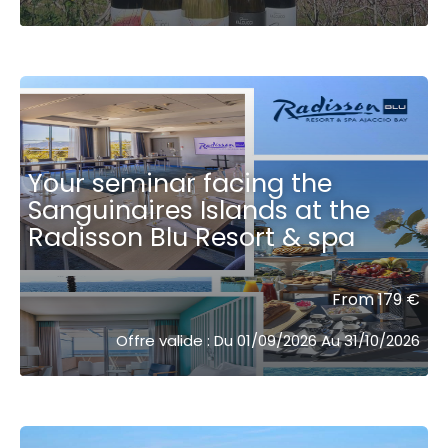
Your seminar facing the
Sanguinaires Islands at the
Radisson Blu Resort & spa ͏ ͏ ͏ ͏ ͏ ͏ ͏ ͏ ͏
From 179 €
Offre valide : Du 01/09/2026 Au 31/10/2026