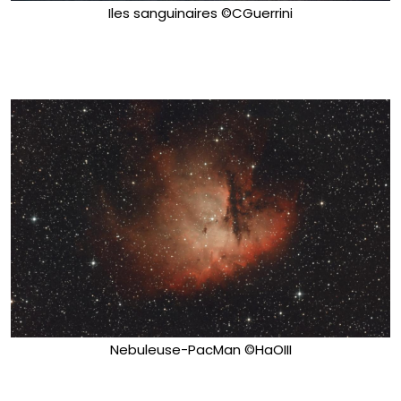
Iles sanguinaires ©CGuerrini
Nebuleuse-PacMan ©HaOIII