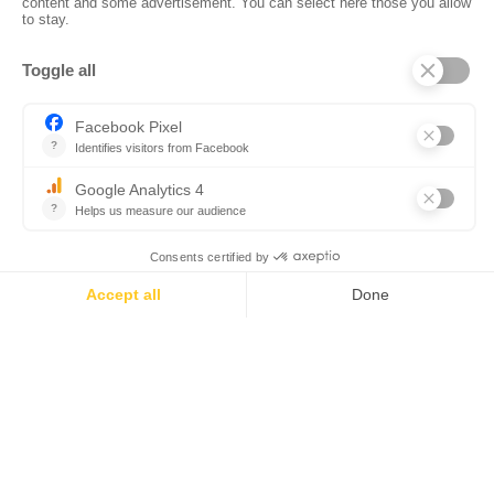
AJACCIO AMIRAUTE - BEST
WESTERN
Ajaccio
ALBION
Ajaccio
ALIVI
120 €
From
Ville-di-Pietrabugno