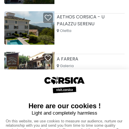
AETHOS CORSICA - U
PALAZZU SERENU
Oletta
A FARERA
Galeria
AIGLON BYLITIS
65 €
From
Porto-Vecchio