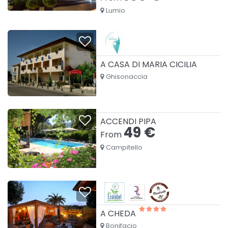
Lumio
A CASA DI MARIA CICILIA
Ghisonaccia
ACCENDI PIPA
49 €
From
Campitello
A CHEDA
Bonifacio