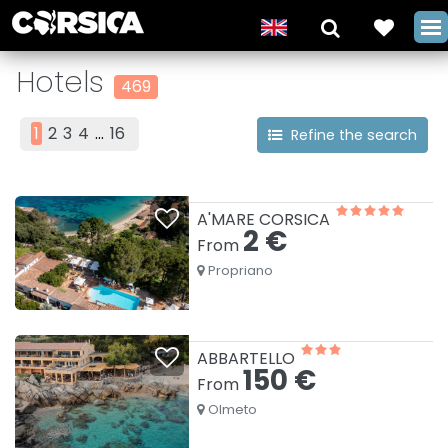
Hotels
469
1
2
3
4
...
16
Refine the search
A'MARE CORSICA
2 €
From
Propriano
ABBARTELLO
150 €
From
Olmeto