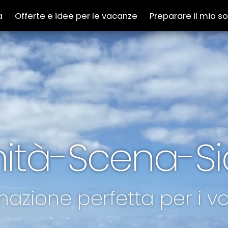
a
Offerte e idee per le vacanze
Preparare il mio s
mità-Scena-Si
azione perfetta per i vos