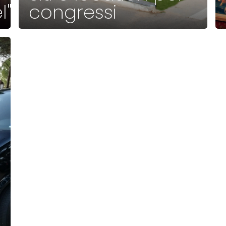
l"
congressi