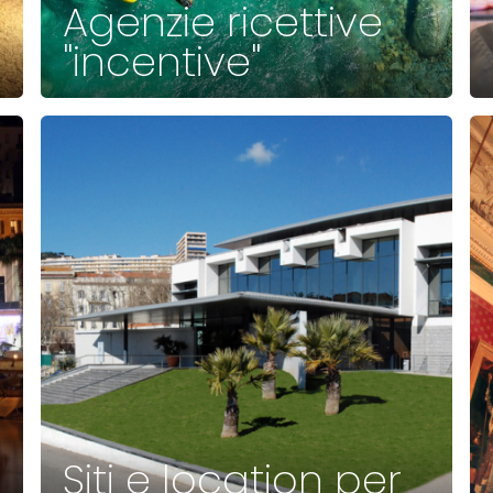
Agenzie ricettive
"incentive"
Siti e location per