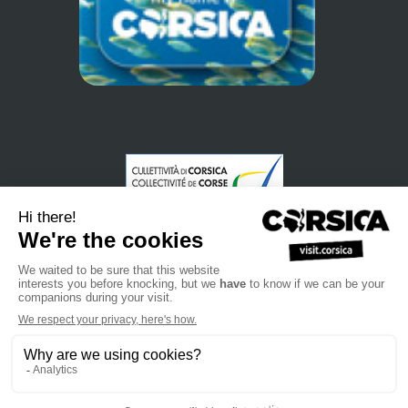
•
•
•
Privacybeleid
Subscribe to our newsletter
Sales manual
•
•
Professional website
Het toeristenbureau van Corsica