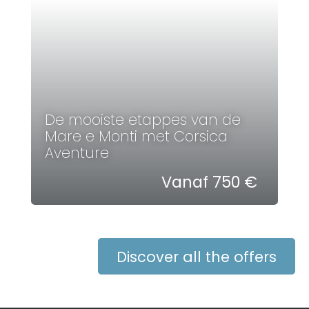
De mooiste etappes van de
Mare e Monti met Corsica
Aventure
Vanaf 750 €
Discover all the offers