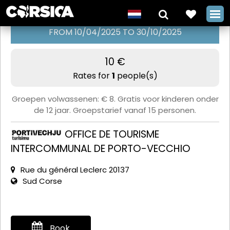
FROM 10/04/2025 TO 30/10/2025
10 €
Rondleiding
Rates for
1
people(s)
door de
Groepen volwassenen: € 8. Gratis voor kinderen onder
citadel van
de 12 jaar. Groepstarief vanaf 15 personen.
Porto-
OFFICE DE TOURISME
Vecchio met
INTERCOMMUNAL DE PORTO-VECCHIO
het VVV-
Rue du général Leclerc 20137
kantoor
Sud Corse
+
Book