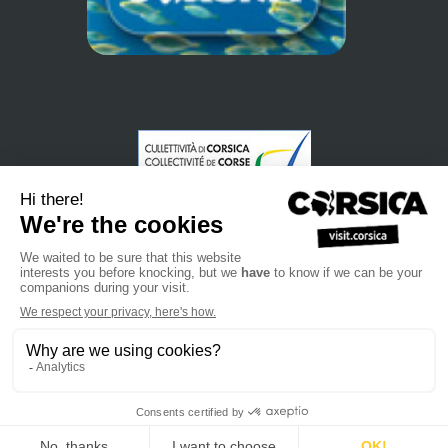
•
•
Datenschutzerklärung
Anmeldung zu unserem Newsletter
•
•
•
Verkaufshandbuch
Professionelle Webseite
Wir über uns
•
•
Rechtliche Informationen
Siteplan
Kontakt