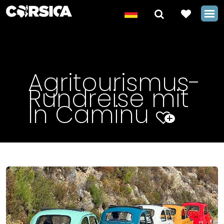
Agritourismus-
Rundreise mit
In Caminu
+