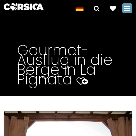
Gourmet-
Ausflug in die
Berge in La
Pignata
+