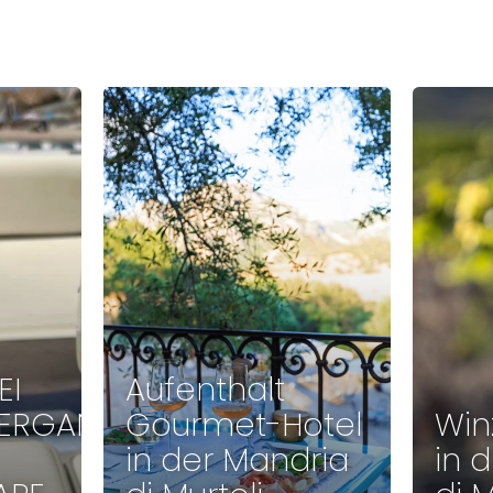
EI
Aufenthalt
ERGANG
Gourmet-Hotel
Win
in der Mandria
in 