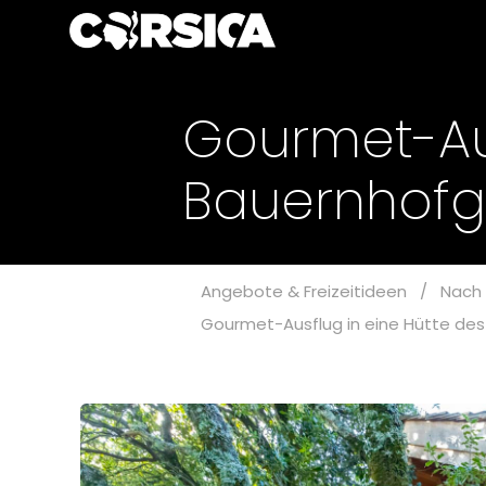
Gourmet-Aus
Bauernhofg
Angebote & Freizeitideen
/
Nach 
Gourmet-Ausflug in eine Hütte de