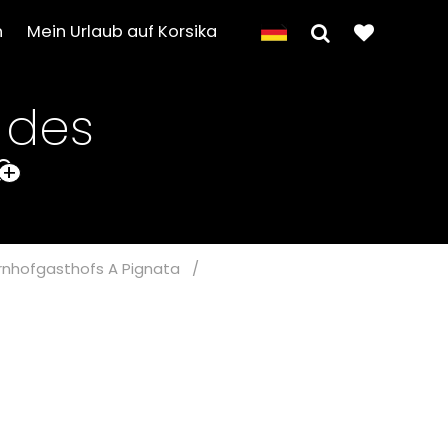
n
Mein Urlaub auf Korsika
 des
+
rnhofgasthofs A Pignata
/