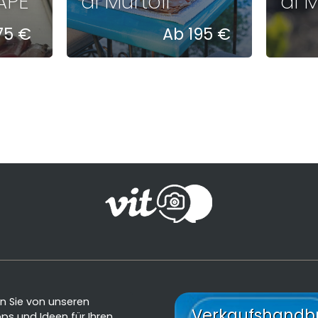
APE
di Murtoli
di M
75 €
Ab 195 €
en Sie von unseren
Verkaufshandb
pps und Ideen für Ihren