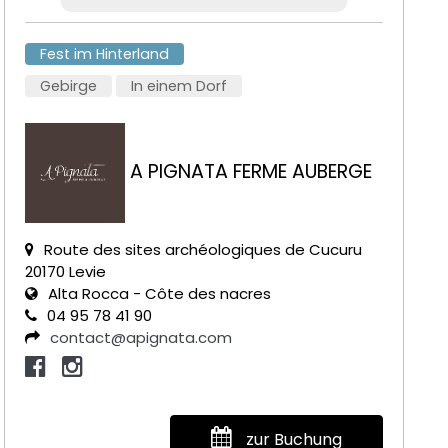
Fest im Hinterland
Gebirge
In einem Dorf
A PIGNATA FERME AUBERGE
Route des sites archéologiques de Cucuru
20170 Levie
Alta Rocca - Côte des nacres
04 95 78 41 90
contact@apignata.com
zur Buchung