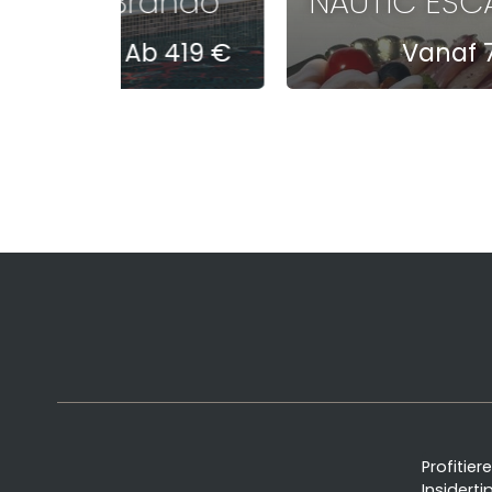
Castel Brando
NAUTIC ESC
Ab 419 €
Vanaf 
Profitier
Insiderti