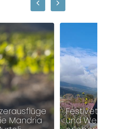
zerausflüge
Festiv'été: Wein
die Mandria
und Wein