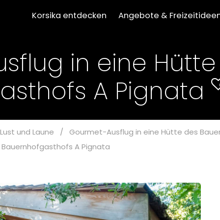
Korsika entdecken
Angebote & Freizeitidee
flug in eine Hütte
asthofs A Pignata
Lust und Laune
/
Gourmet-Ausflug in eine Hütte des Baue
s Bauernhofgasthofs A Pignata