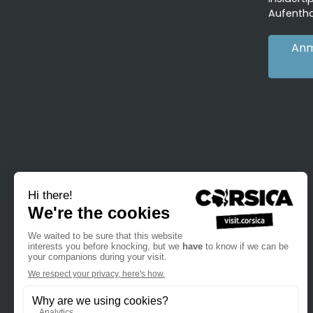
Aufentha
Anm