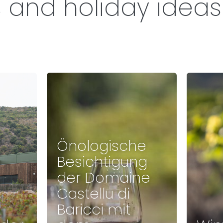
s and holiday ideas
Önologische
Besichtigung
der Domaine
Castellu di
Baricci mit