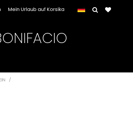
n
Mein Urlaub auf Korsika
 BONIFACIO
EIN
/