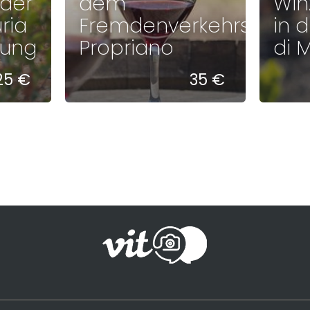
 der
dem
Win
ria
Fremdenverkehrsbüro
in 
tung
Propriano
di M
25 €
35 €