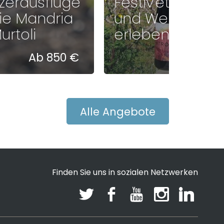
zerausflüge
Festiv'été: Wein
die Mandria
und Wein
urtoli
erleben
Ab 850 €
25 €
Alle Angebote
Finden Sie uns in sozialen Netzwerken