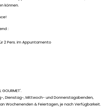
en können.
nce!
end :
für 2 Pers. im Appuntamento
L GOURMET'.
g-, Dienstag-, Mittwoch- und Donnerstagabenden,
er an Wochenenden & Feiertagen, je nach Verfügbarkeit.