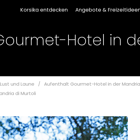
Korsika entdecken
Angebote & Freizeitidee
Gourmet-Hotel in d
Lust und Laune
/
Aufenthalt Gourmet-Hotel in der Mandria 
ndria di Murtoli